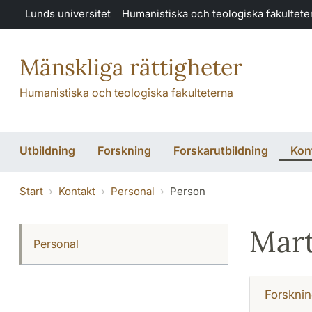
Hoppa till huvudinnehåll
Lunds universitet
Humanistiska och teologiska fakultete
Mänskliga rättigheter
Humanistiska och teologiska fakulteterna
Utbildning
Forskning
Forskarutbildning
Kon
Start
Kontakt
Personal
Person
Mart
Personal
Forsknin