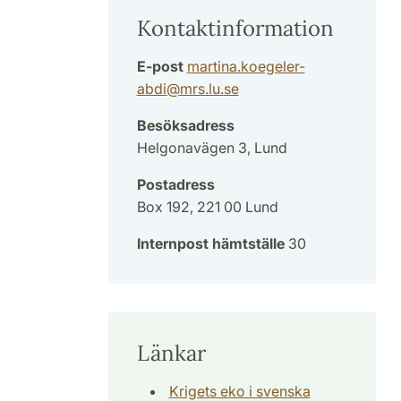
Kontaktinformation
E-post
martina.koegeler-
abdi
@
mrs.lu
.
se
Besöksadress
Helgonavägen 3, Lund
Postadress
Box 192, 221 00 Lund
Internpost hämtställe
30
Länkar
Krigets eko i svenska