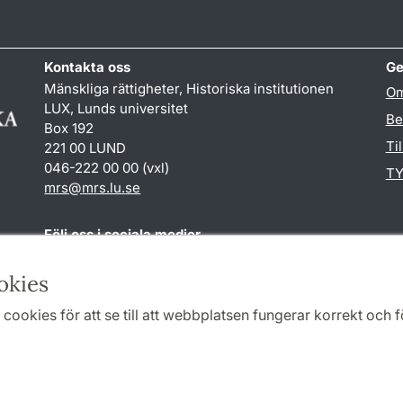
Kontakta oss
Ge
Mänskliga rättigheter, Historiska institutionen
Om
LUX, Lunds universitet
Be
Box 192
Ti
221 00 LUND
046-222 00 00 (vxl)
TY
mrs
@
mrs.lu
.
se
Följ oss i sociala medier
Facebook
okies
cookies för att se till att webbplatsen fungerar korrekt och fö
Samarbeten och nätverk