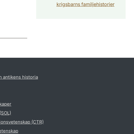
krigsbarns familjehistorier
h antikens historia
skaper
 (SOL)
gionsvetenskap (CTR)
vetenskap