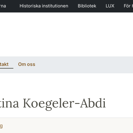
rna
Historiska institutionen
Bibliotek
LUX
För 
takt
Om oss
ina Koegeler-Abdi
g