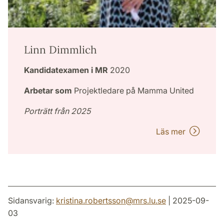
Linn Dimmlich
Kandidatexamen i MR
2020
Arbetar som
Projektledare på Mamma United
Porträtt från 2025
Läs mer
Sidansvarig:
kristina.robertsson
@
mrs.lu
.
se
| 2025-09-
03