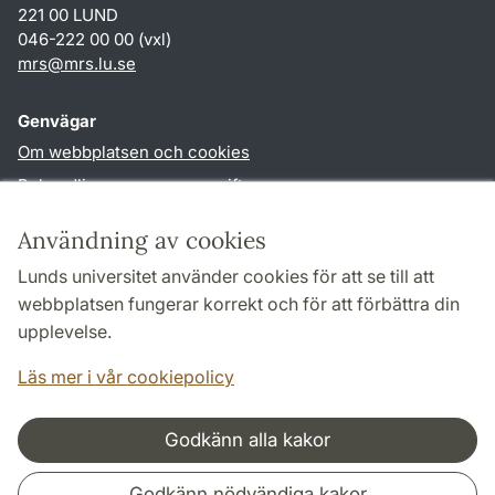
221 00 LUND
046-222 00 00 (vxl)
mrs
@
mrs.lu
.
se
Genvägar
Om webbplatsen och cookies
Behandling av personuppgifter
Tillgänglighetsredogörelse
Användning av cookies
TYPO3-login
Lunds universitet använder cookies för att se till att
webbplatsen fungerar korrekt och för att förbättra din
Följ oss i sociala medier
upplevelse.
Facebook
Läs mer i vår cookiepolicy
Godkänn alla kakor
Samarbeten och nätverk
Godkänn nödvändiga kakor