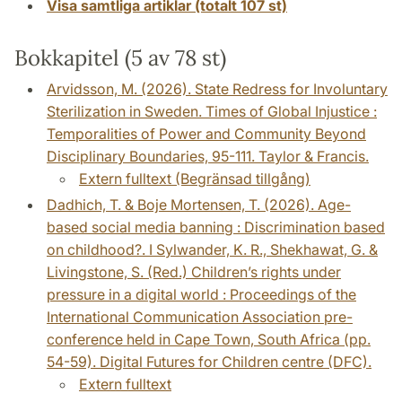
Visa samtliga artiklar (totalt 107 st)
Bokkapitel (5 av 78 st)
Arvidsson, M. (2026). State Redress for Involuntary
Sterilization in Sweden. Times of Global Injustice :
Temporalities of Power and Community Beyond
Disciplinary Boundaries, 95-111. Taylor & Francis.
Extern fulltext (Begränsad tillgång)
Dadhich, T. & Boje Mortensen, T. (2026). Age-
based social media banning : Discrimination based
on childhood?. I Sylwander, K. R., Shekhawat, G. &
Livingstone, S. (Red.) Children’s rights under
pressure in a digital world : Proceedings of the
International Communication Association pre-
conference held in Cape Town, South Africa (pp.
54-59). Digital Futures for Children centre (DFC).
Extern fulltext