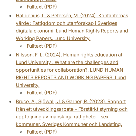
Fulltext (PDF)
Halldenius, L. & Petersén, M. (2024). Kontanternas
värde : Fattigdom och utanförskap i Sveriges
digitala ekonomi. Lund Human Rights Reports and
Working Papers. Lund University.
Fulltext (PDF)
Nilsson, F. L. (2024). Human rights education at
Lund University : What are the challenges and
opportunities for collaboration?. LUND HUMAN
RIGHTS REPORTS AND WORKING PAPERS. Lund
University.
Fulltext (PDF)
Bruce, A., Sjöwall, J. & Garner, R. (2023). Rapport
från ett utvecklingsarbete – Förstärkt styrning och
uppföljning av mänskliga rättigheter i sex
kommuner. Sveriges Kommuner och Landsting.
Fulltext (PDF)