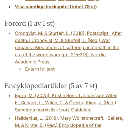
Visa samtliga bokkapitel (totalt 78 st)
Förord (1 av 1 st)
Cronqvist, M. & Sturfelt, L. (2018). Postscript : After
death. I Cronqvist, M. & Sturfelt, L. (Red.) War
remains : Mediations of suffering and death in the
era of the world wars (pp. 215-218). Nordic
Academic Press.
Extern fulltext
Encyklopediartiklar (5 av 7 st)
Björö, M. (2025). Kristin Ross. I Johansson Wilén,
E., Schack, L., Wilén, C. & Örestig Kling, J. (Red.)
Samtidga marxistisk teori. Daidalos.
Halldenius, L. (2019). Mary Wollstonecraft. I Sellers,
M. & Kirste, S. (Red.) Encyclopedia of the