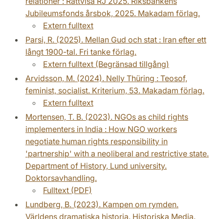
relationer : Rättvisa RJ 2025. Riksbankens
Jubileumsfonds årsbok, 2025. Makadam förlag.
Extern fulltext
Parsi, R. (2025). Mellan Gud och stat : Iran efter ett
långt 1900-tal. Fri tanke förlag.
Extern fulltext (Begränsad tillgång)
Arvidsson, M. (2024). Nelly Thüring : Teosof,
feminist, socialist. Kriterium, 53. Makadam förlag.
Extern fulltext
Mortensen, T. B. (2023). NGOs as child rights
implementers in India : How NGO workers
negotiate human rights responsibility in
'partnership' with a neoliberal and restrictive state.
Department of History, Lund university.
Doktorsavhandling.
Fulltext (PDF)
Lundberg, B. (2023). Kampen om rymden.
Världens dramatiska historia. Historiska Media.