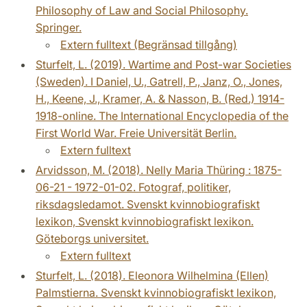
Philosophy of Law and Social Philosophy.
Springer.
Extern fulltext (Begränsad tillgång)
Sturfelt, L. (2019). Wartime and Post-war Societies
(Sweden). I Daniel, U., Gatrell, P., Janz, O., Jones,
H., Keene, J., Kramer, A. & Nasson, B. (Red.) 1914-
1918-online. The International Encyclopedia of the
First World War. Freie Universität Berlin.
Extern fulltext
Arvidsson, M. (2018). Nelly Maria Thüring : 1875-
06-21 - 1972-01-02. Fotograf, politiker,
riksdagsledamot. Svenskt kvinnobiografiskt
lexikon, Svenskt kvinnobiografiskt lexikon.
Göteborgs universitet.
Extern fulltext
Sturfelt, L. (2018). Eleonora Wilhelmina (Ellen)
Palmstierna. Svenskt kvinnobiografiskt lexikon,