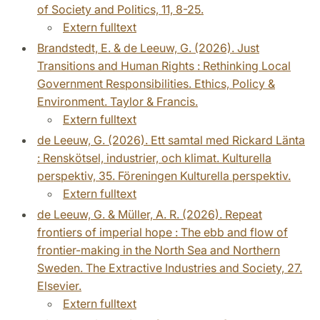
of Society and Politics, 11, 8-25.
Extern fulltext
Brandstedt, E. & de Leeuw, G. (2026). Just
Transitions and Human Rights : Rethinking Local
Government Responsibilities. Ethics, Policy &
Environment. Taylor & Francis.
Extern fulltext
de Leeuw, G. (2026). Ett samtal med Rickard Länta
: Renskötsel, industrier, och klimat. Kulturella
perspektiv, 35. Föreningen Kulturella perspektiv.
Extern fulltext
de Leeuw, G. & Müller, A. R. (2026). Repeat
frontiers of imperial hope : The ebb and flow of
frontier-making in the North Sea and Northern
Sweden. The Extractive Industries and Society, 27.
Elsevier.
Extern fulltext