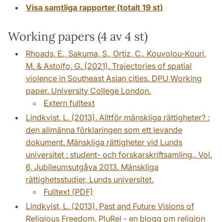
Visa samtliga rapporter (totalt 19 st)
Working papers (4 av 4 st)
Rhoads, E., Sakuma, S., Ortiz, C., Kouvolou-Kouri,
M. & Astolfo, G. (2021). Trajectories of spatial
violence in Southeast Asian cities. DPU Working
paper. University College London.
Extern fulltext
Lindkvist, L. (2013). Alltför mänskliga rättigheter? :
den allmänna förklaringen som ett levande
dokument. Mänskliga rättigheter vid Lunds
universitet : student- och forskarskriftsamling., Vol.
6, Jubileumsutgåva 2013. Mänskliga
rättighetsstudier, Lunds universitet.
Fulltext (PDF)
Lindkvist, L. (2013). Past and Future Visions of
Religious Freedom. PluRel - en blogg om religion