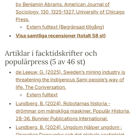
by Benjamin Abrams. American Journal of
Sociology, 130, 1325-1327. University of Chicago
Press.
Extern fulltext (Begränsad tillgång)
Visa samtliga recensioner (totalt 58 st)
Artiklar i facktidskrifter och
populärpress (5 av 46 st)
de Leeuw, G. (2025). Sweden’s mining industry is
threatening the Indigenous Sami people’s way of
life. The Conversation.
Extern fulltext
Lundberg, B. (2024). Robotarnas historia -
drömmar om mänskliga maskiner. Populär Historia,
28-36. Bonnier Publications International.
Lundberg, B. (2024). Ungdom hjälper ungdom :
Operation Dagsverke och det globala sextiotalet.