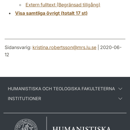
Extern fulltext (Begränsad tillgång)
Visa samtliga övrigt (totalt 17 st)
Sidansvarig:
kristina.robertsson
@
mrs.lu
.
se
| 2020-06-
12
HUMANISTISKA OCH TEOLOGISKA FAKULTETERNA
INSTITUTIONER