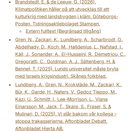
Brandstedt, E. & de Leeuw, G. (2026).
Klimatpolitiken håller på att utvecklas till ett
kulturkrig med landsbygden i kläm. Göteborgs-
Posten. Tidningsaktiebolaget Stampen.
Extern fulltext (Begränsad tillgång)
Gren, N., Zackari, K., Lundberg, A., Scharbrodt, O.,
Abdelhady, D., Koch, M., Halldenius, L., Nafstad, I.,
Käll, J., Sonander, A., El-Husseini, R., Demetriou, C.,
Gregoratti, C., Goldman, A. J., Sältenberg, H. &
Bennet, T. (2025). Lunds universitet måste bryta
med Israels krigsindustri. Skånes folkblad.
Lundberg, A., Gren, N., Krokstäde, M., Zackari, K.,
Bür, K., Garde, H., Naters, V., Gedoz Tieppo, M.,
Kazi, U., Schmitt, I., Lee-Morrison, L., Viana
Einarsson, M., Jack, T., Skarp, S., Fraser, S. &
Mulinari, D. (2025). Vi står bakom vår kollega –
stoppa trakasserierna. Aftonbladet Debatt.
Aftonbladet Hierta AB.