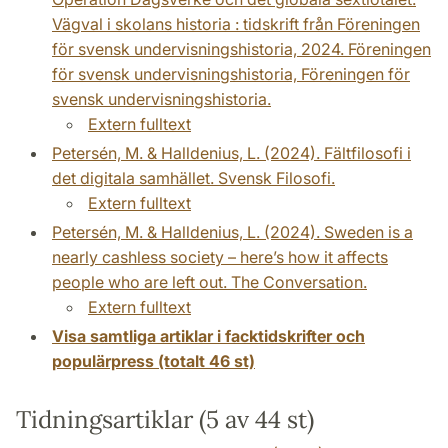
Vägval i skolans historia : tidskrift från Föreningen
för svensk undervisningshistoria, 2024. Föreningen
för svensk undervisningshistoria, Föreningen för
svensk undervisningshistoria.
Extern fulltext
Petersén, M. & Halldenius, L. (2024). Fältfilosofi i
det digitala samhället. Svensk Filosofi.
Extern fulltext
Petersén, M. & Halldenius, L. (2024). Sweden is a
nearly cashless society – here’s how it affects
people who are left out. The Conversation.
Extern fulltext
Visa samtliga artiklar i facktidskrifter och
populärpress (totalt 46 st)
Tidningsartiklar (5 av 44 st)