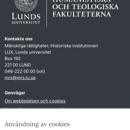
Kontakta oss
Mänskliga rättigheter, Historiska institutionen
LUX, Lunds universitet
Box 192
221 00 LUND
046-222 00 00 (vxl)
mrs
@
mrs.lu
.
se
Genvägar
Om webbplatsen och cookies
Behandling av personuppgifter
Tillgänglighetsredogörelse
Användning av cookies
TYPO3-login