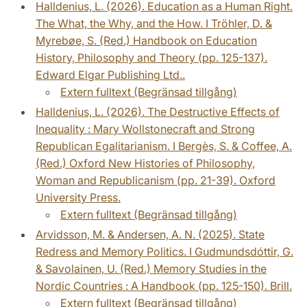
Halldenius, L. (2026). Education as a Human Right.
The What, the Why, and the How. I Tröhler, D. &
Myrebøe, S. (Red.) Handbook on Education
History, Philosophy and Theory (pp. 125-137).
Edward Elgar Publishing Ltd..
Extern fulltext (Begränsad tillgång)
Halldenius, L. (2026). The Destructive Effects of
Inequality : Mary Wollstonecraft and Strong
Republican Egalitarianism. I Bergès, S. & Coffee, A.
(Red.) Oxford New Histories of Philosophy,
Woman and Republicanism (pp. 21-39). Oxford
University Press.
Extern fulltext (Begränsad tillgång)
Arvidsson, M. & Andersen, A. N. (2025). State
Redress and Memory Politics. I Gudmundsdóttir, G.
& Savolainen, U. (Red.) Memory Studies in the
Nordic Countries : A Handbook (pp. 125-150). Brill.
Extern fulltext (Begränsad tillgång)