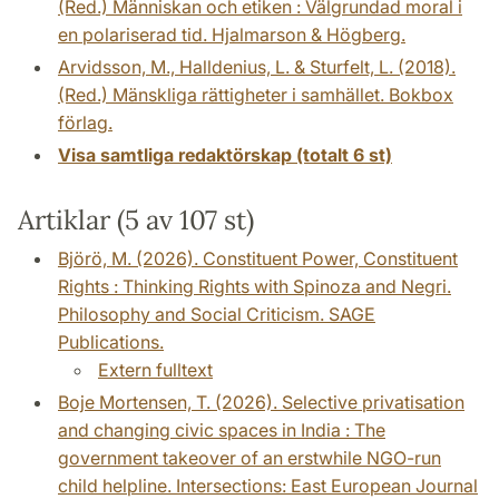
(Red.) Människan och etiken : Välgrundad moral i
en polariserad tid. Hjalmarson & Högberg.
Arvidsson, M., Halldenius, L. & Sturfelt, L. (2018).
(Red.) Mänskliga rättigheter i samhället. Bokbox
förlag.
Visa samtliga redaktörskap (totalt 6 st)
Artiklar (5 av 107 st)
Björö, M. (2026). Constituent Power, Constituent
Rights : Thinking Rights with Spinoza and Negri.
Philosophy and Social Criticism. SAGE
Publications.
Extern fulltext
Boje Mortensen, T. (2026). Selective privatisation
and changing civic spaces in India : The
government takeover of an erstwhile NGO-run
child helpline. Intersections: East European Journal