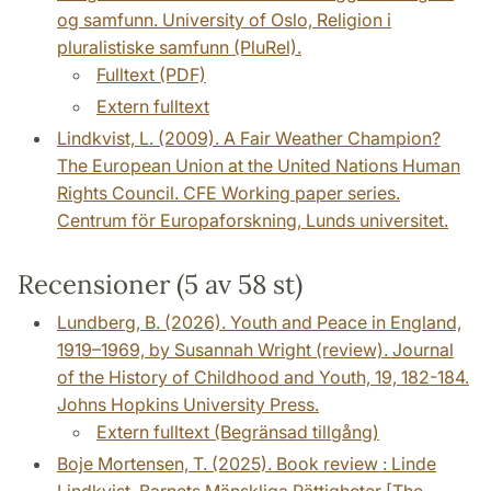
og samfunn. University of Oslo, Religion i
pluralistiske samfunn (PluRel).
Fulltext (PDF)
Extern fulltext
Lindkvist, L. (2009). A Fair Weather Champion?
The European Union at the United Nations Human
Rights Council. CFE Working paper series.
Centrum för Europaforskning, Lunds universitet.
Recensioner (5 av 58 st)
Lundberg, B. (2026). Youth and Peace in England,
1919–1969, by Susannah Wright (review). Journal
of the History of Childhood and Youth, 19, 182-184.
Johns Hopkins University Press.
Extern fulltext (Begränsad tillgång)
Boje Mortensen, T. (2025). Book review : Linde