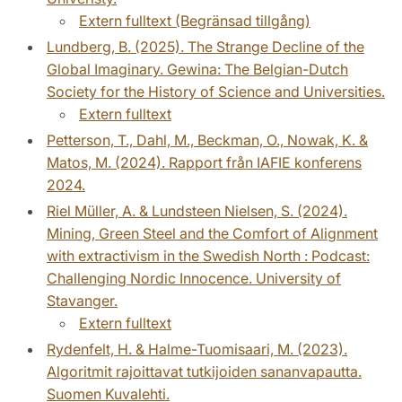
Extern fulltext (Begränsad tillgång)
Lundberg, B. (2025). The Strange Decline of the
Global Imaginary. Gewina: The Belgian-Dutch
Society for the History of Science and Universities.
Extern fulltext
Petterson, T., Dahl, M., Beckman, O., Nowak, K. &
Matos, M. (2024). Rapport från IAFIE konferens
2024.
Riel Müller, A. & Lundsteen Nielsen, S. (2024).
Mining, Green Steel and the Comfort of Alignment
with extractivism in the Swedish North : Podcast:
Challenging Nordic Innocence. University of
Stavanger.
Extern fulltext
Rydenfelt, H. & Halme-Tuomisaari, M. (2023).
Algoritmit rajoittavat tutkijoiden sananvapautta.
Suomen Kuvalehti.