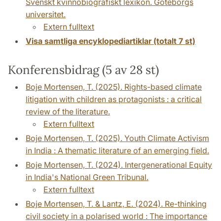
Svenskt kvinnobiografiskt lexikon. Göteborgs
universitet.
Extern fulltext
Visa samtliga encyklopediartiklar (totalt 7 st)
Konferensbidrag (5 av 28 st)
Boje Mortensen, T. (2025). Rights-based climate
litigation with children as protagonists : a critical
review of the literature.
Extern fulltext
Boje Mortensen, T. (2025). Youth Climate Activism
in India : A thematic literature of an emerging field.
Boje Mortensen, T. (2024). Intergenerational Equity
in India's National Green Tribunal.
Extern fulltext
Boje Mortensen, T. & Lantz, E. (2024). Re-thinking
civil society in a polarised world : The importance