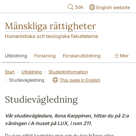
Hoppa till huvudinnehåll
Sök
English website
Mänskliga rättigheter
Humanistiska och teologiska fakulteterna
Utbildning
Forskning
Forskarutbildning
Mer
Kontakt
Om oss
Start
Utbildning
Studentinformation
Studievägledning
This page in English
Studievägledning
Vår studievägledare, Ilona Karppinen, hittar du på 2:a
våningen i A-huset på LUX, i rum 211.
Du kan alltid kontakta mig om du har frågor eller