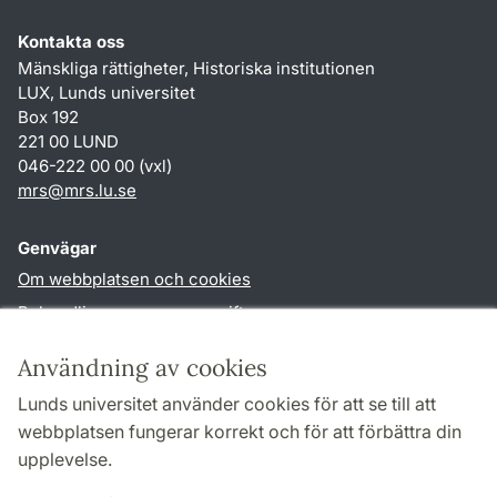
Kontakta oss
Mänskliga rättigheter, Historiska institutionen
LUX, Lunds universitet
Box 192
221 00 LUND
046-222 00 00 (vxl)
mrs
@
mrs.lu
.
se
Genvägar
Om webbplatsen och cookies
Behandling av personuppgifter
Tillgänglighetsredogörelse
Användning av cookies
TYPO3-login
Lunds universitet använder cookies för att se till att
webbplatsen fungerar korrekt och för att förbättra din
Följ oss i sociala medier
upplevelse.
Facebook