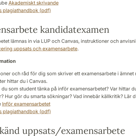
tube
Akademiskt skrivande
 plagiathandbok (pdf)
nsarbete kandidatexamen
tet lämnas in via LUP och Canvas, instruktioner och anvisni
cering uppsats och examensarbete
.
rmation
tioner och råd för dig som skriver ett examensarbete i ämnet
ter hittar du i Canvas.
 du som student tänka på inför examensarbetet? Var hittar du
ur? Hur gör du smarta sökningar? Vad innebär källkritik? Lär 
e
Inför examensarbetet
 plagiathandbok (pdf)
känd uppsats/examensarbete