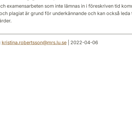
ch examensarbeten som inte lämnas in i föreskriven tid komm
 och plagiat är grund för underkännande och kan också leda ti
ärder.
:
kristina.robertsson
@
mrs.lu
.
se
| 2022-04-06