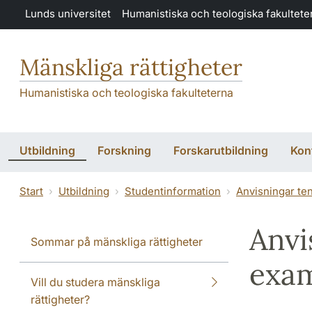
Hoppa till huvudinnehåll
Lunds universitet
Humanistiska och teologiska fakultete
Mänskliga rättigheter
Humanistiska och teologiska fakulteterna
Utbildning
Forskning
Forskarutbildning
Kon
Start
Utbildning
Studentinformation
Anvisningar te
Anvi
Sommar på mänskliga rättigheter
exa
Vill du studera mänskliga
rättigheter?