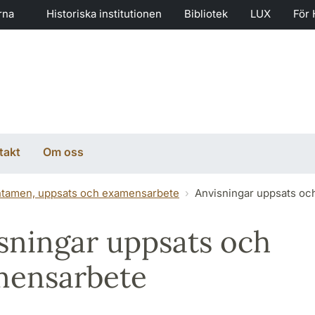
rna
Historiska institutionen
Bibliotek
LUX
För 
takt
Om oss
ntamen, uppsats och examensarbete
Anvisningar uppsats o
sningar uppsats och
mensarbete