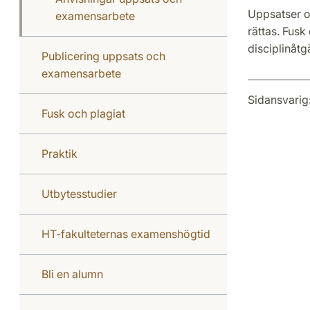
Uppsatser o
examensarbete
rättas. Fusk
disciplinåtg
Publicering uppsats och
examensarbete
Sidansvarig
Fusk och plagiat
Praktik
Utbytesstudier
HT-fakulteternas examenshögtid
Bli en alumn