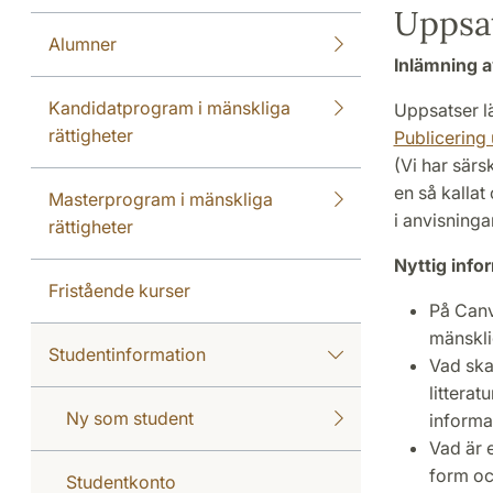
Uppsa
Alumner
Inlämning a
Kandidatprogram i mänskliga
Uppsatser l
rättigheter
Publicering
(Vi har särs
en så kallat
Masterprogram i mänskliga
i anvisning
rättigheter
Nyttig info
Fristående kurser
På Canv
mänskli
Studentinformation
Vad ska
litterat
Ny som student
informa
Vad är 
form och
Studentkonto