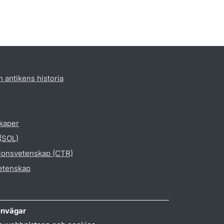
h antikens historia
skaper
 (SOL)
gionsvetenskap (CTR)
vetenskap
nvägar