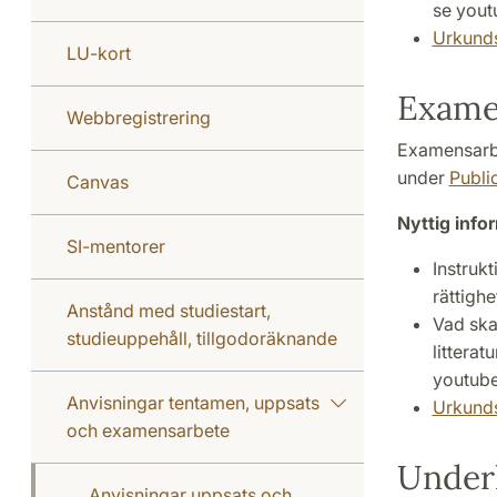
se you
Urkunds
LU-kort
Exame
Webbregistrering
Examensarbe
under
Publi
Canvas
Nyttig info
SI-mentorer
Instruk
rättighe
Anstånd med studiestart,
Vad ska
studieuppehåll, tillgodoräknande
litterat
youtub
Anvisningar tentamen, uppsats
Urkunds
och examensarbete
Under
Anvisningar uppsats och