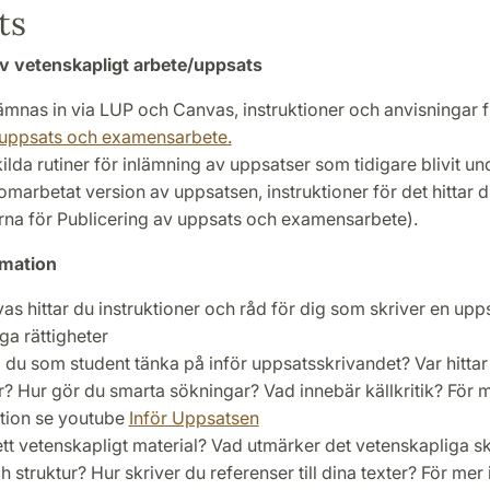
ts
v vetenskapligt arbete/uppsats
ämnas in via LUP och Canvas, instruktioner och anvisningar f
 uppsats och examensarbete.
kilda rutiner för inlämning av uppsatser som tidigare blivit u
 omarbetat version av uppsatsen, instruktioner för det hittar 
arna för Publicering av uppsats och examensarbete).
rmation
as hittar du instruktioner och råd för dig som skriver en upp
ga rättigheter
 du som student tänka på inför uppsatsskrivandet? Var hittar
ur? Hur gör du smarta sökningar? Vad innebär källkritik? För 
tion se youtube
Inför Uppsatsen
ett vetenskapligt material? Vad utmärker det vetenskapliga sk
 struktur? Hur skriver du referenser till dina texter? För mer