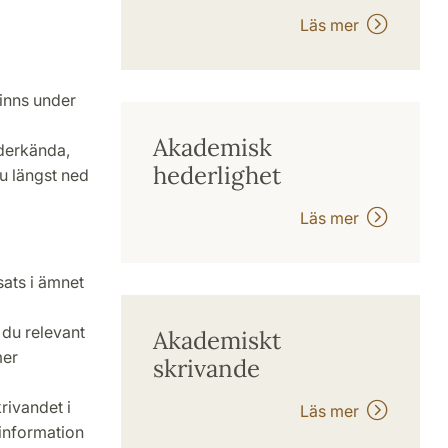
Läs mer
inns under
Akademisk
nderkända,
hederlighet
du längst ned
Läs mer
sats i ämnet
 du relevant
Akademiskt
mer
skrivande
rivandet i
Läs mer
 information