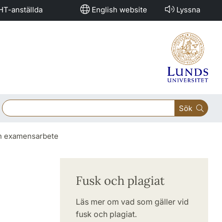
HT-anställda
English website
Lyssna
Sök
ch examensarbete
Fusk och plagiat
Läs mer om vad som gäller vid
fusk och plagiat.