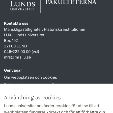
Kontakta oss
Mänskliga rättigheter, Historiska institutionen
LUX, Lunds universitet
Box 192
221 00 LUND
046-222 00 00 (vxl)
mrs
@
mrs.lu
.
se
Genvägar
Om webbplatsen och cookies
Behandling av personuppgifter
Tillgänglighetsredogörelse
Användning av cookies
TYPO3-login
Lunds universitet använder cookies för att se till att
webbplatsen fungerar korrekt och för att förbättra din