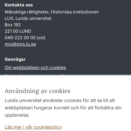
Kontakta oss
Mänskliga rättigheter, Historiska institutionen
LUX, Lunds universitet
Box 192
221 00 LUND
046-222 00 00 (vxl)
mrs
@
mrs.lu
.
se
Genvägar
Om webbplatsen och cookies
Behandling av personuppgifter
Tillgänglighetsredogörelse
Användning av cookies
TYPO3-login
Lunds universitet använder cookies för att se till att
webbplatsen fungerar korrekt och för att förbättra din
Följ oss i sociala medier
upplevelse.
Facebook
Läs mer i vår cookiepolicy