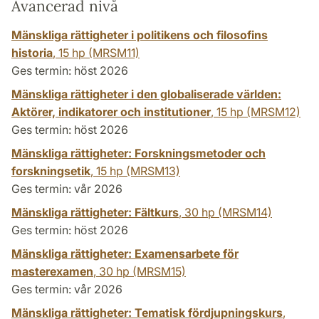
Avancerad nivå
Mänskliga rättigheter i politikens och filosofins
historia
,
15 hp
(MRSM11)
Ges termin: höst 2026
Mänskliga rättigheter i den globaliserade världen:
Aktörer, indikatorer och institutioner
,
15 hp
(MRSM12)
Ges termin: höst 2026
Mänskliga rättigheter: Forskningsmetoder och
forskningsetik
,
15 hp
(MRSM13)
Ges termin: vår 2026
Mänskliga rättigheter: Fältkurs
,
30 hp
(MRSM14)
Ges termin: höst 2026
Mänskliga rättigheter: Examensarbete för
masterexamen
,
30 hp
(MRSM15)
Ges termin: vår 2026
Mänskliga rättigheter: Tematisk fördjupningskurs
,