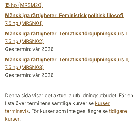
15 hp
(MRSM20)
Mänskliga rättigheter: Feministisk politisk filosofi
,
7,5 hp
(MRSN01)
Mänskliga rättigheter: Tematisk fördjupningskurs I
,
7,5 hp
(MRSN02)
Ges termin: vår 2026
Mänskliga rättigheter: Tematisk fördjupningskurs II
,
7,5 hp
(MRSN03)
Ges termin: vår 2026
Denna sida visar det aktuella utbildningsutbudet. För en
lista över terminens samtliga kurser se
kurser
terminsvis
. För kurser som inte ges längre se
tidigare
kurser
.