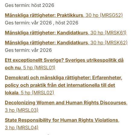
Ges termin: höst 2026
Mänskliga rättigheter: Praktikkurs
,
30 hp
(MRSG52)
Ges termin: vår 2026 , höst 2026
Mänskliga rättigheter: Kandidatkurs
,
30 hp
(MRSK61)
Mänskliga rättigheter: Kandidatkurs
,
30 hp
(MRSK62)
Ges termin: vår 2026
Ett exceptionellt Sverige? Sveriges utrikespolitik då
och nu
,
5 hp
(MRSL01)
Demokrati och mänskliga rättigheter: Erfarenheter,
policy och praktik från det internationella till det
lokala
,
5 hp
(MRSL02)
Decolonizing Women and Human Rights Discourses
,
3 hp
(MRSL03)
State Responsibility for Human Rights Violations
,
3 hp
(MRSL04)