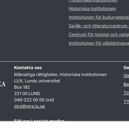
Historiska institutionen
Institutionen för kulturveten
Språk- och litteraturcentrum
Centrum för teologi och reli
Institutionen för utbildnings
Kontakta oss
Ge
Mänskliga rättigheter, Historiska institutionen
Om
LUX, Lunds universitet
Be
Box 192
Ti
221 00 LUND
046-222 00 00 (vxl)
TY
mrs
@
mrs.lu
.
se
Följ oss i sociala medier