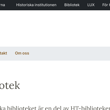
rna
Historiska institutionen
Bibliotek
LUX
För 
takt
Om oss
iotek
ka biblioteket är en del av HT-biblioteke