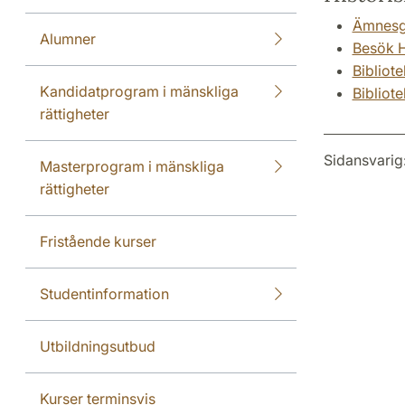
Ämnesgu
Alumner
Besök H
Bibliot
Kandidatprogram i mänskliga
Bibliot
rättigheter
Sidansvarig
Masterprogram i mänskliga
rättigheter
Fristående kurser
Studentinformation
Utbildningsutbud
Kurser terminsvis