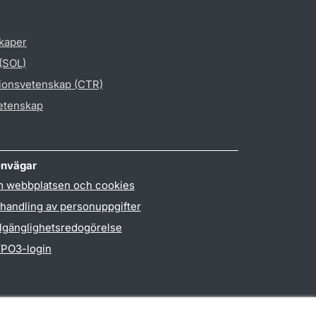
skaper
 (SOL)
gionsvetenskap (CTR)
vetenskap
nvägar
 webbplatsen och cookies
handling av personuppgifter
llgänglighetsredogörelse
PO3-login