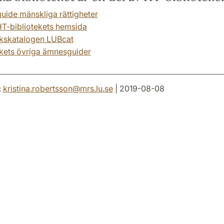
ide mänskliga rättigheter
T-bibliotekets hemsida
ekskatalogen LUBcat
ekets övriga ämnesguider
:
kristina.robertsson
@
mrs.lu
.
se
| 2019-08-08