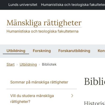
Hoppa till huvudinnehåll
Lunds universitet
Humanistiska och teologiska fakultete
Mänskliga rättigheter
Humanistiska och teologiska fakulteterna
Utbildning
Forskning
Forskarutbildning
Kon
Start
Utbildning
Bibliotek
Bibl
Sommar på mänskliga rättigheter
Vill du studera mänskliga
rättigheter?
Historis