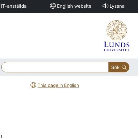
HT-anställda
English website
Lyssna
Sök
This page in English
n