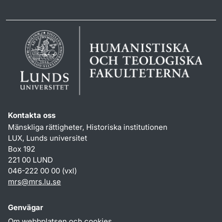
Kontakta oss
Mänskliga rättigheter, Historiska institutionen
LUX, Lunds universitet
Box 192
221 00 LUND
046-222 00 00 (vxl)
mrs
@
mrs.lu
.
se
Genvägar
Om webbplatsen och cookies