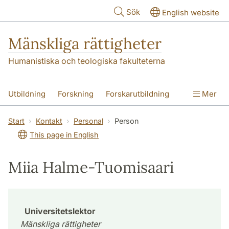
Hoppa till huvudinnehåll
Sök
English website
Mänskliga rättigheter
Humanistiska och teologiska fakulteterna
Utbildning
Forskning
Forskarutbildning
Mer
Kontakt
Om oss
Start
Kontakt
Personal
Person
This page in English
Miia Halme-Tuomisaari
Universitetslektor
Mänskliga rättigheter