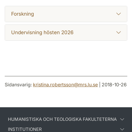
Forskning
Undervisning hösten 2026
Sidansvarig:
kristina.robertsson
@
mrs.lu
.
se
| 2018-10-26
HUMANISTISKA OCH TEOLOGISKA FAKULTETERNA
INSTITUTIONER