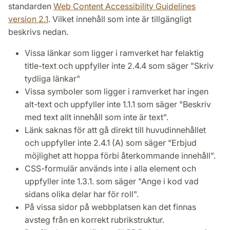
standarden
Web Content Accessibility Guidelines
version 2.1
. Vilket innehåll som inte är tillgängligt
beskrivs nedan.
Vissa länkar som ligger i ramverket har felaktig
title-text och uppfyller inte 2.4.4 som säger "Skriv
tydliga länkar"
Vissa symboler som ligger i ramverket har ingen
alt-text och uppfyller inte 1.1.1 som säger "Beskriv
med text allt innehåll som inte är text".
Länk saknas för att gå direkt till huvudinnehållet
och uppfyller inte 2.4.1 (A) som säger "Erbjud
möjlighet att hoppa förbi återkommande innehåll".
CSS-formulär används inte i alla element och
uppfyller inte 1.3.1. som säger "Ange i kod vad
sidans olika delar har för roll".
På vissa sidor på webbplatsen kan det finnas
avsteg från en korrekt rubrikstruktur.