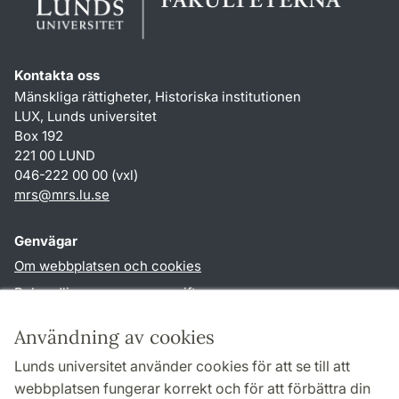
Kontakta oss
Mänskliga rättigheter, Historiska institutionen
LUX, Lunds universitet
Box 192
221 00 LUND
046-222 00 00 (vxl)
mrs
@
mrs.lu
.
se
Genvägar
Om webbplatsen och cookies
Behandling av personuppgifter
Tillgänglighetsredogörelse
Användning av cookies
TYPO3-login
Lunds universitet använder cookies för att se till att
webbplatsen fungerar korrekt och för att förbättra din
Följ oss i sociala medier