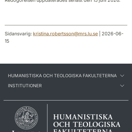
Redogörelsen uppdaterades senast den 15 juni 2026.
Sidansvarig:
kristina.robertsson
@
mrs.lu
.
se
| 2026-06-
15
HUMANISTISKA OCH TEOLOGISKA FAKULTETERNA
INSTITUTIONER