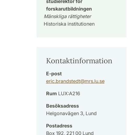
studierektor för
forskarutbildningen
Mänskliga rättigheter
Historiska institutionen
Kontaktinformation
E-post
eric.brandstedt
@
mrs.lu
.
se
Rum
LUX:A216
Besöksadress
Helgonavägen 3, Lund
Postadress
Box 192, 221 00 Lund