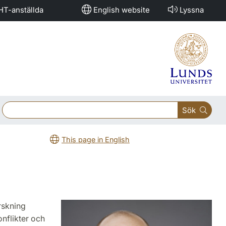
HT-anställda
English website
Lyssna
Sök
This page in English
orskning
onflikter och