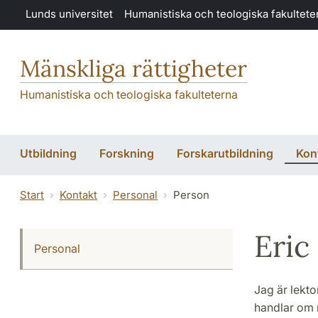
Hoppa till huvudinnehåll
Lunds universitet
Humanistiska och teologiska fakultete
Mänskliga rättigheter
Humanistiska och teologiska fakulteterna
Utbildning
Forskning
Forskarutbildning
Kon
Start
Kontakt
Personal
Person
Eric
Personal
Jag är lekto
handlar om r