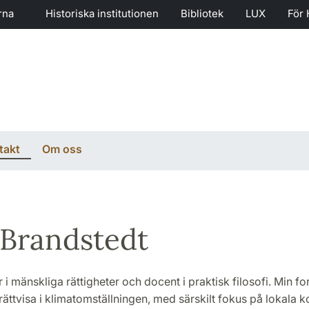
rna
Historiska institutionen
Bibliotek
LUX
För 
takt
Om oss
 Brandstedt
r i mänskliga rättigheter och docent i praktisk filosofi. Min f
ättvisa i klimatomställningen, med särskilt fokus på lokala k