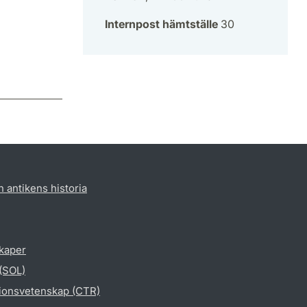
Internpost hämtställe
30
h antikens historia
skaper
 (SOL)
gionsvetenskap (CTR)