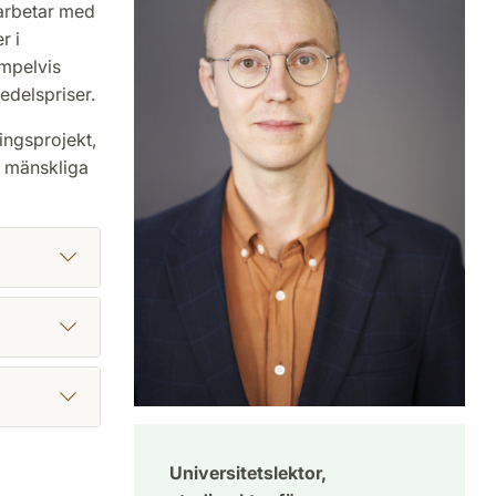
 arbetar med
r i
empelvis
edelspriser.
ingsprojekt,
i mänskliga
Universitetslektor,