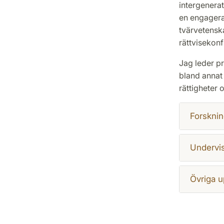
intergenerat
en engagera
tvärvetenska
rättvisekonf
Jag leder p
bland annat
rättigheter 
Forsknin
Undervi
Övriga u