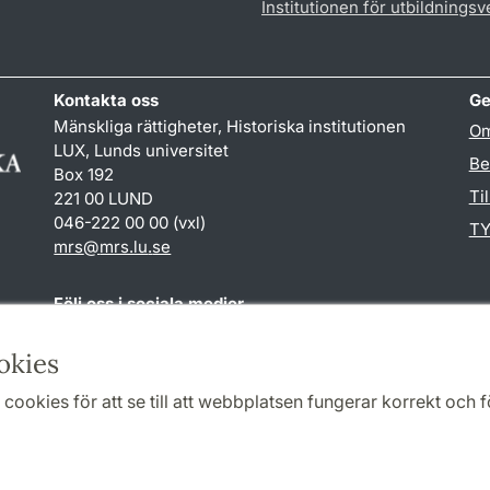
Institutionen för utbildnings
Kontakta oss
Ge
Mänskliga rättigheter, Historiska institutionen
Om
LUX, Lunds universitet
Be
Box 192
Ti
221 00 LUND
046-222 00 00 (vxl)
TY
mrs
@
mrs.lu
.
se
Följ oss i sociala medier
Facebook
okies
cookies för att se till att webbplatsen fungerar korrekt och fö
Samarbeten och nätverk