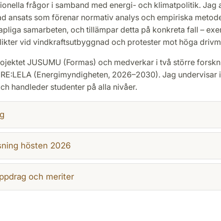
ionella frågor i samband med energi- och klimatpolitik. Jag
d ansats som förenar normativ analys och empiriska metode
pliga samarbeten, och tillämpar detta på konkreta fall – ex
likter vid vindkraftsutbyggnad och protester mot höga drivm
rojektet JUSUMU (Formas) och medverkar i två större forskn
 RE:LELA (Energimyndigheten, 2026–2030). Jag undervisar 
och handleder studenter på alla nivåer.
g
sning hösten 2026
ppdrag och meriter